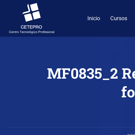
Inicio
Cursos
MF0835_2 Rep
f