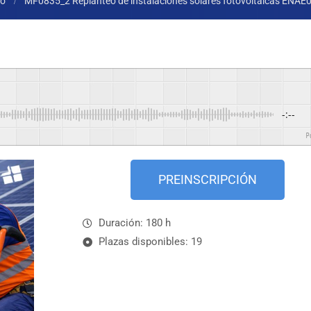
io
MF0835_2 Replanteo de instalaciones solares fotovoltaicas ENAE
-:--
Power
PREINSCRIPCIÓN
Duración: 180 h
Plazas disponibles: 19