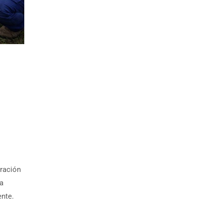
eración
la
ente.