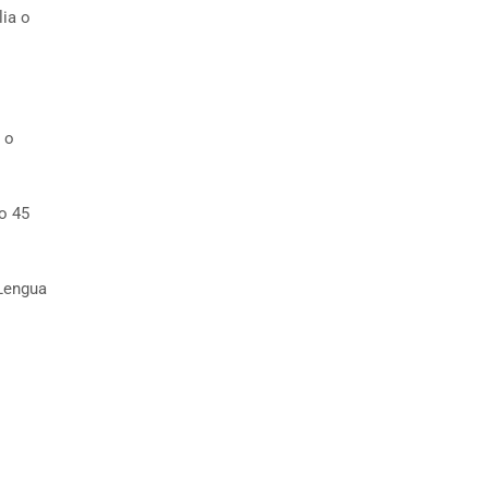
lia o
 o
o 45
Lengua